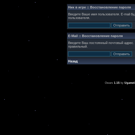
Ник в игре :: Восстановление пароля
Введите Ваше имя пользователя. E-mail бу
пользователя.
E-Mail :: Восстановление пароля
Введите Ваш постоянный почтовый адрес. В
правильный.
Назад
Owars
1.1S
by
Ugamel